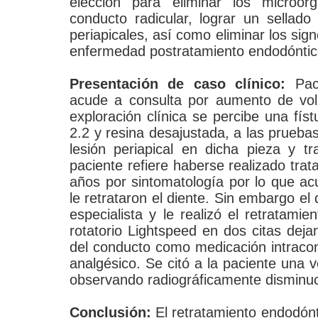
elección para eliminar los microor
conducto radicular, lograr un sellado 
periapicales, así como eliminar los sig
enfermedad postratamiento endodóntic
Presentación de caso clínico:
Paci
acude a consulta por aumento de volu
exploración clínica se percibe una físt
2.2 y resina desajustada, a las prueba
lesión periapical en dicha pieza y t
paciente refiere haberse realizado tr
años por sintomatología por lo que a
le retrataron el diente. Sin embargo el 
especialista y le realizó el retratam
rotatorio Lightspeed en dos citas deja
del conducto como medicación intracon
analgésico. Se citó a la paciente una
observando radiográficamente disminuci
Conclusión:
El retratamiento endodónt