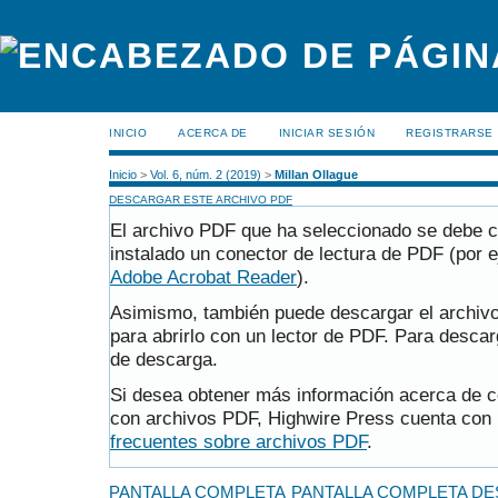
INICIO
ACERCA DE
INICIAR SESIÓN
REGISTRARSE
Inicio
>
Vol. 6, núm. 2 (2019)
>
Millan Ollague
DESCARGAR ESTE ARCHIVO PDF
El archivo PDF que ha seleccionado se debe c
instalado un conector de lectura de PDF (por e
Adobe Acrobat Reader
).
Asimismo, también puede descargar el archiv
para abrirlo con un lector de PDF. Para descar
de descarga.
Si desea obtener más información acerca de có
con archivos PDF, Highwire Press cuenta con 
frecuentes sobre archivos PDF
.
PANTALLA COMPLETA
PANTALLA COMPLETA DE