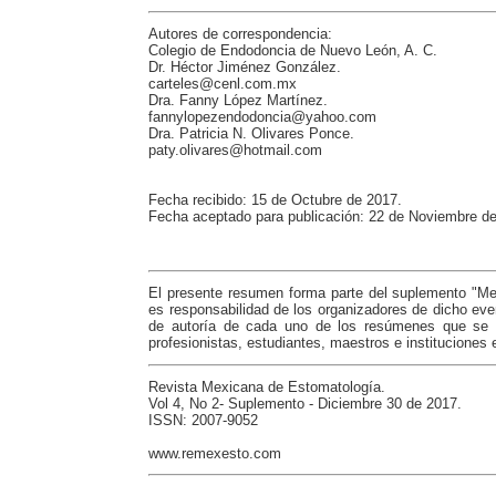
Autores de correspondencia:
Colegio de Endodoncia de Nuevo León, A. C.
Dr. Héctor Jiménez González.
carteles@cenl.com.mx
Dra. Fanny López Martínez.
fannylopezendodoncia@yahoo.com
Dra. Patricia N. Olivares Ponce.
paty.olivares@hotmail.com
Fecha recibido: 15 de Octubre de 2017.
Fecha aceptado para publicación: 22 de Noviembre d
El presente resumen forma parte del suplemento "Me
es responsabilidad de los organizadores de dicho eve
de autoría de cada uno de los resúmenes que se p
profesionistas, estudiantes, maestros e instituciones 
Revista Mexicana de Estomatología.
Vol 4, No 2- Suplemento - Diciembre 30 de 2017.
ISSN: 2007-9052
www.remexesto.com