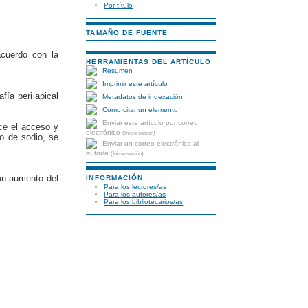
Por título
TAMAÑO DE FUENTE
acuerdo con la
HERRAMIENTAS DEL ARTÍCULO
Resumen
Imprimir este artículo
fía peri apical
Metadatos de indexación
Cómo citar un elemento
Enviar este artículo por correo
ace el acceso y
electrónico
(Inicie sesión)
to de sodio, se
Enviar un correo electrónico al
autor/a
(Inicie sesión)
un aumento del
INFORMACIÓN
Para los lectores/as
Para los autores/as
Para los bibliotecarios/as