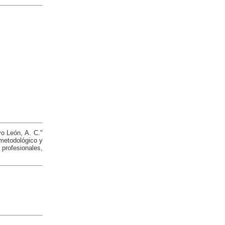
o León, A. C."
 metodológico y
profesionales,