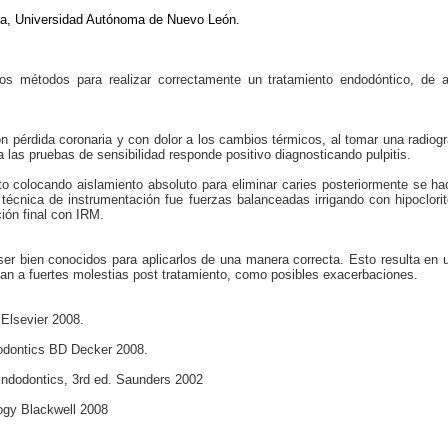
ía, Universidad Autónoma de Nuevo León.
os métodos para realizar correctamente un tratamiento endodóntico, de 
 pérdida coronaria y con dolor a los cambios térmicos, al tomar una radiogra
 las pruebas de sensibilidad responde positivo diagnosticando pulpitis.
to colocando aislamiento absoluto para eliminar caries posteriormente se h
a técnica de instrumentación fue fuerzas balanceadas irrigando con hipoclori
ión final con IRM.
er bien conocidos para aplicarlos de una manera correcta. Esto resulta en 
evan a fuertes molestias post tratamiento, como posibles exacerbaciones.
Elsevier 2008.
dodontics BD Decker 2008.
Endodontics, 3rd ed. Saunders 2002
ogy Blackwell 2008