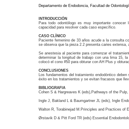
Departamento de Endodoncia, Facultad de Odontolog
INTRODUCCIÓN
Para todo odontólogo es muy importante conocer l
capacidad para resolver cada caso específico.
CASO CLÍNICO
Paciente femenino de 33 años acude a la consulta con
se observa que la pieza 2.2 presenta caries extensa, a
Se anestesia al paciente para comenzar el tratamien
determinar la longitud de trabajo con una lima 15, l
colocó el cono #50 para obturar con AH Plus y obturac
CONCLUSIONES
Los fundamentos del tratamiento endodóntico deben s
éxito en los tratamientos y se evitan fracasos que ll
BIBLIOGRAFIA
Cohen S & Hargreaves K (eds),Pathways of the Pulp, 
Ingle J, Bakland L & Baumgartner JL (eds), Ingle En
Walton R, Torabinejad M.Principles and Practices of 
Ørstavik D & Pitt Ford TR (eds) Essential Endodontol