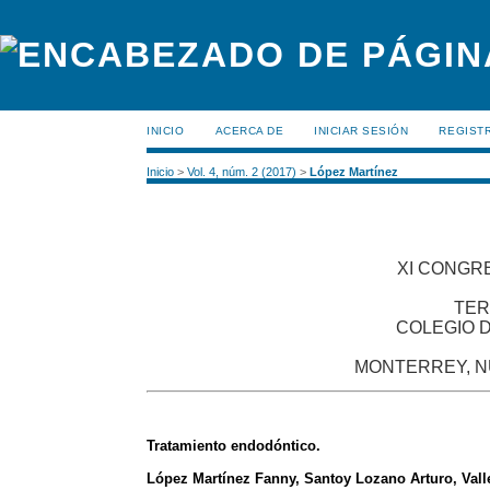
INICIO
ACERCA DE
INICIAR SESIÓN
REGIST
Inicio
>
Vol. 4, núm. 2 (2017)
>
López Martínez
XI CONGR
TER
COLEGIO D
MONTERREY, NU
Tratamiento endodóntico.
López Martínez Fanny, Santoy Lozano Arturo, Vall