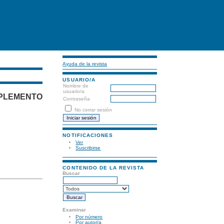
Ayuda de la revista
USUARIO/A
Nombre de
usuario/a
PLEMENTO
Contraseña
No cerrar sesión
NOTIFICACIONES
Ver
Suscribirse
CONTENIDO DE LA REVISTA
Buscar
Examinar
Por número
Por autor/a