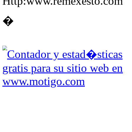
Http:www.remexesto.com
�