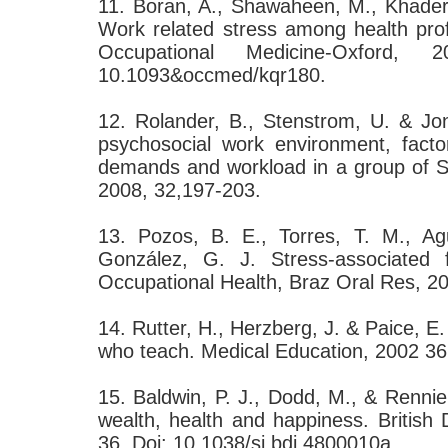
11. Boran, A., Shawaheen, M., Khader,
Work related stress among health prof
Occupational Medicine-Oxford,
10.1093&occmed/kqr180.
12. Rolander, B., Stenstrom, U. & Jo
psychosocial work environment, factor
demands and workload in a group of S
2008, 32,197-203.
13. Pozos, B. E., Torres, T. M., Ag
González, G. J. Stress-associated f
Occupational Health, Braz Oral Res, 2
14. Rutter, H., Herzberg, J. & Paice, E.
who teach. Medical Education, 2002 36
15. Baldwin, P. J., Dodd, M., & Rennie
wealth, health and happiness. British
36. Doi: 10.1038/sj.bdj.4800010a.