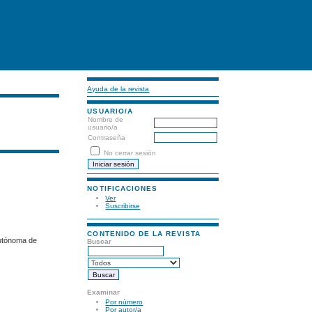
Ayuda de la revista
USUARIO/A
Nombre de
usuario/a
Contraseña
No cerrar sesión
NOTIFICACIONES
Ver
Suscribirse
CONTENIDO DE LA REVISTA
Autónoma de
Buscar
Examinar
Por número
Por autor/a