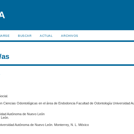
RARSE
BUSCAR
ACTUAL
ARCHIVOS
/as
s
ocial.
en Ciencias Odontológicas en el área de Endodoncia Facultad de Odontología Universidad 
rsidad Autónoma de Nuevo León
 León.
Universidad Autónoma de Nuevo León. Monterrey, N. L. México