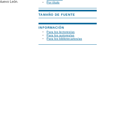
 Nuevo León.
Por título
TAMAÑO DE FUENTE
INFORMACIÓN
Para los lectores/as
Para los autores/as
Para los bibliotecarios/as