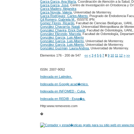
Garza Garza, Ana María
, Coordinación de Atención a la Salud,
Garza Garza, José
, Centro de Investigación en Ortodoncia y Or
Garza Madero, Alejandra
Garza Noyola, Valeria
, Universidad de Monterrey.
Garza Rodríguez, Carlos Alberto
, Posgrado de Endodoncia Facu
Gil Romero, Gabriela M.
, ISSSTE IPN
Gomez Flores, Ricardo
, Facultad de Ciencias Biológicas, UANL.
González Chavarría, Natali
, Universidad Metropolitana de Monte
González Chavira, Erick David
, Facultad de Odontología, UANL.
González Elizondo, Marcela
, Facultad de Odontología, Depart
González García, Luis Alberto
González García, Luis Alberto
, Universidad de Monterrey.
González García, Luis Alberto
, Universidad de Monterrey.
González Guzmán, Laura Andrea
, Universidad de Monterrey.
Elementos 176 - 200 de 547
<<
<
3
4
5
6
7
8
9
10
11
12
>
>>
ISSN: 2007-9052
Indexada en Latindex.
Indexada en Google acad�mico.
Indexada en INFOMED - Cuba.
Indexada en REDIB - Espa�a.
Http:www.remexesto.com
�