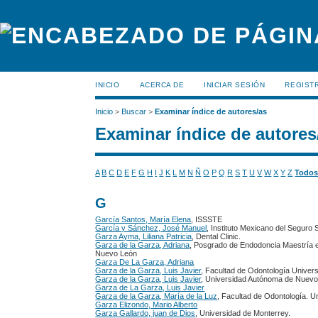
INICIO
ACERCA DE
INICIAR SESIÓN
REGIST
Inicio
>
Buscar
>
Examinar índice de autores/as
Examinar índice de autores
A
B
C
D
E
F
G
H
I
J
K
L
M
N
Ñ
O
P
Q
R
S
T
U
V
W
X
Y
Z
Todo
G
García Santos, María Elena
, ISSSTE
García y Sánchez, José Manuel
, Instituto Mexicano del Seguro S
Garza Ayma, Liliana Patricia
, Dental Clinic.
Garza de la Garza, Adriana
, Posgrado de Endodoncia Maestría 
Nuevo León
Garza De La Garza, Adriana
Garza de la Garza, Luis Javier
, Facultad de Odontología Unive
Garza de la Garza, Luis Javier
, Universidad Autónoma de Nuevo
Garza de La Garza, Luis Javier
Garza de la Garza, María de la Luz
, Facultad de Odontología. 
Garza Elizondo, Mario Alberto
Garza Gallardo, juan de Dios
, Universidad de Monterrey.