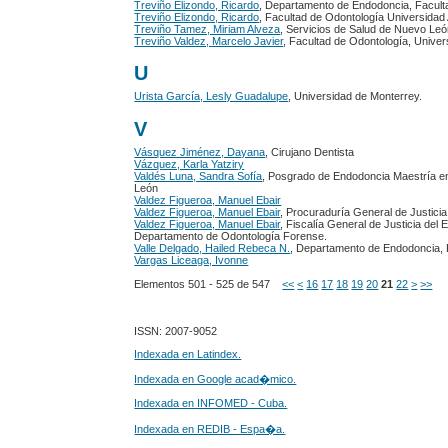
Treviño Elizondo, Ricardo
, Departamento de Endodoncia, Facult
Treviño Elizondo, Ricardo
, Facultad de Odontología Universida
Treviño Tamez, Miriam Alveza
, Servicios de Salud de Nuevo Leó
Treviño Valdez, Marcelo Javier
, Facultad de Odontología, Univ
U
Urista García, Lesly Guadalupe
, Universidad de Monterrey.
V
Vásquez Jiménez, Dayana
, Cirujano Dentista
Vázquez, Karla Yatziry
Valdés Luna, Sandra Sofía
, Posgrado de Endodoncia Maestría e
León
Valdez Figueroa, Manuel Ebair
Valdez Figueroa, Manuel Ebair
, Procuraduría General de Justici
Valdez Figueroa, Manuel Ebair
, Fiscalía General de Justicia del 
Departamento de Odontología Forense.
Valle Delgado, Hailed Rebeca N.
, Departamento de Endodoncia, 
Vargas Liceaga, Ivonne
Elementos 501 - 525 de 547
<<
<
16
17
18
19
20
21
22
>
>>
ISSN: 2007-9052
Indexada en Latindex.
Indexada en Google acad�mico.
Indexada en INFOMED - Cuba.
Indexada en REDIB - Espa�a.