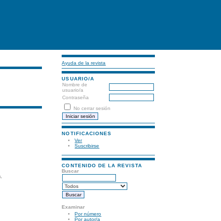
Ayuda de la revista
USUARIO/A
Nombre de
usuario/a
Contraseña
No cerrar sesión
NOTIFICACIONES
Ver
Suscribirse
CONTENIDO DE LA REVISTA
Buscar
.
Examinar
Por número
Por autor/a