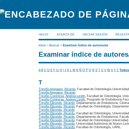
INICIO
ACERCA DE
INICIAR SESIÓN
REGIST
Inicio
>
Buscar
>
Examinar índice de autores/as
Examinar índice de autores
A
B
C
D
E
F
G
H
I
J
K
L
M
N
Ñ
O
P
Q
R
S
T
U
V
W
X
Y
Z
Todo
T
Treviño Anguiano, Ricardo
, Facultad de Odontología Universid
Treviño Anguiano, Ricardo
Treviño Contreras, Andrea Lizeth
, Facultad de Odontología, Un
Treviño Contreras, Andrea Lizeth
, Posgrado de Endodoncia Fac
Treviño Elizondo, Ricardo
, Departamento de Endodoncia, Clínic
Treviño Elizondo, Ricardo
, Facultad de Odontología, Departam
Treviño Elizondo, Ricardo
Treviño Elizondo, Ricardo
, Facultad de Odontología, Universid
Treviño Elizondo, Ricardo
, Departamento de Endodoncia. Facult
Treviño Elizondo, Ricardo
, Facultad de Odontología Universida
Treviño Elizondo, Ricardo
, Universidad Autónoma de Nuevo León
Treviño Elizondo, Ricardo
, Facultad de Odontología, UANL.