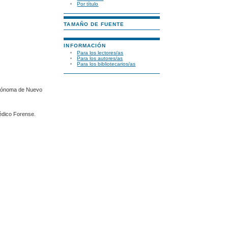
Por título
TAMAÑO DE FUENTE
INFORMACIÓN
Para los lectores/as
Para los autores/as
Para los bibliotecarios/as
Autónoma de Nuevo
Médico Forense.