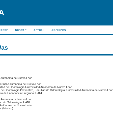
RARSE
BUSCAR
ACTUAL
ARCHIVOS
/as
s
ad Autónoma de Nuevo León
iversidad Autónoma de Nuevo León.
ultad de Odontología Universidad Autónoma de Nuevo León
a de Odontología Preventiva, Facultad de Odontología, Universidad Autónoma de Nuevo León
ento de Endodoncia Pregrado, UANL
ad Autónoma de Nuevo León.
ad de Odontología, UANL.
d Autónoma de Nuevo León
. (Mexico)