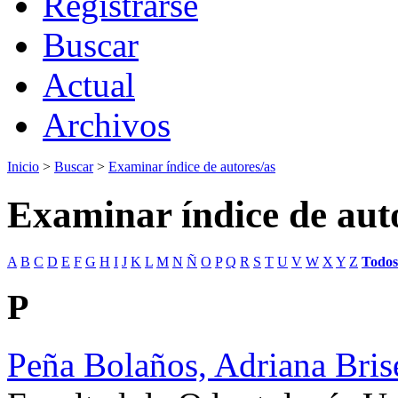
Registrarse
Buscar
Actual
Archivos
Inicio
>
Buscar
>
Examinar índice de autores/as
Examinar índice de aut
A
B
C
D
E
F
G
H
I
J
K
L
M
N
Ñ
O
P
Q
R
S
T
U
V
W
X
Y
Z
Todos
P
Peña Bolaños, Adriana Bri