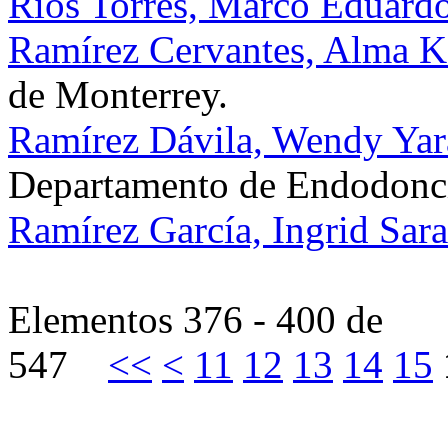
Ríos Torres, Marco Eduard
Ramírez Cervantes, Alma K
de Monterrey.
Ramírez Dávila, Wendy Yar
Departamento de Endodonc
Ramírez García, Ingrid Sara
Elementos 376 - 400 de
547
<<
<
11
12
13
14
15