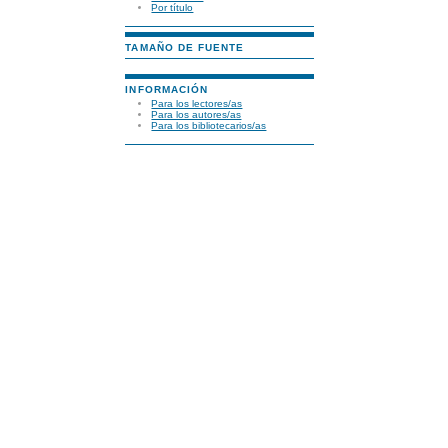
Por título
TAMAÑO DE FUENTE
INFORMACIÓN
Para los lectores/as
Para los autores/as
Para los bibliotecarios/as