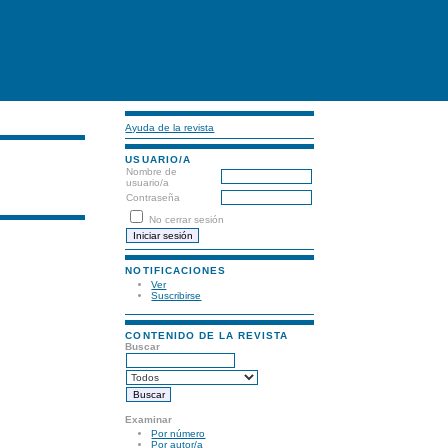
Ayuda de la revista
USUARIO/A
Nombre de
usuario/a
Contraseña
No cerrar sesión
NOTIFICACIONES
Ver
Suscribirse
CONTENIDO DE LA REVISTA
Buscar
Examinar
Por número
Por autor/a