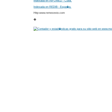
Indexada en INFOMED - Cuba.
Indexada en REDIB - Espa�a.
Http:www.remexesto.com
�