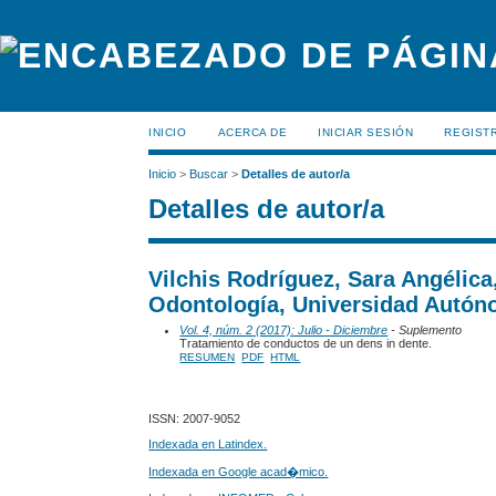
INICIO
ACERCA DE
INICIAR SESIÓN
REGIST
Inicio
>
Buscar
>
Detalles de autor/a
Detalles de autor/a
Vilchis Rodríguez, Sara Angélic
Odontología, Universidad Autón
Vol. 4, núm. 2 (2017): Julio - Diciembre
- Suplemento
Tratamiento de conductos de un dens in dente.
RESUMEN
PDF
HTML
ISSN: 2007-9052
Indexada en Latindex.
Indexada en Google acad�mico.