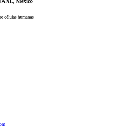
 UANL, Mexico
bre células humanas