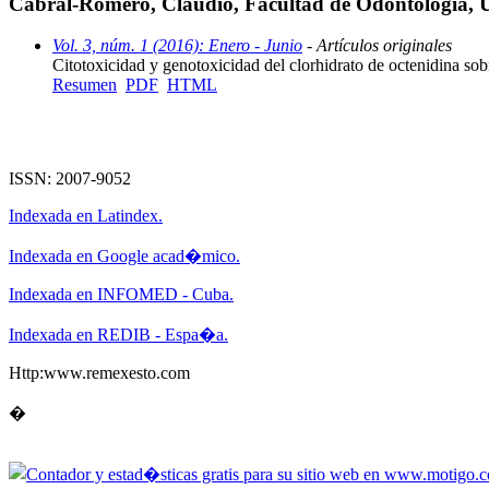
Cabral-Romero, Claudio, Facultad de Odontología,
Vol. 3, núm. 1 (2016): Enero - Junio
- Artículos originales
Citotoxicidad y genotoxicidad del clorhidrato de octenidina so
Resumen
PDF
HTML
ISSN: 2007-9052
Indexada en Latindex.
Indexada en Google acad�mico.
Indexada en INFOMED - Cuba.
Indexada en REDIB - Espa�a.
Http:www.remexesto.com
�