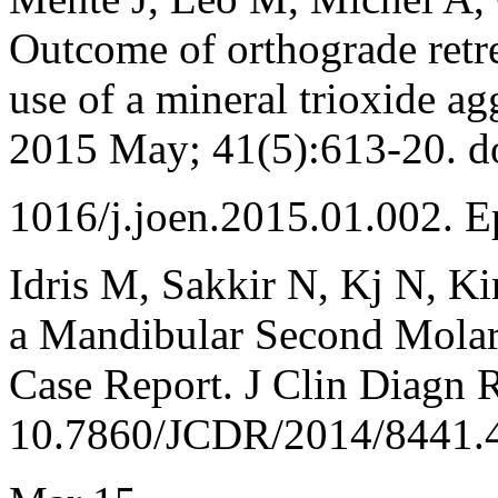
Outcome of orthograde retre
use of a mineral trioxide ag
2015 May; 41(5):613-20. d
1016/j.joen.2015.01.002. 
Idris M, Sakkir N, Kj N, K
a Mandibular Second Molar 
Case Report. J Clin Diagn R
10.7860/JCDR/2014/8441.