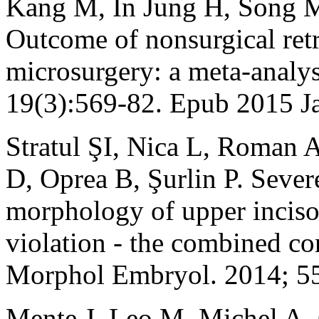
Kang M, In Jung H, Song 
Outcome of nonsurgical ret
microsurgery: a meta-analys
19(3):569-82. Epub 2015 J
Stratul ŞI, Nica L, Roman 
D, Oprea B, Şurlin P. Severe
morphology of upper incisor
violation - the combined c
Morphol Embryol. 2014; 55
Mente J, Leo M, Michel A, G